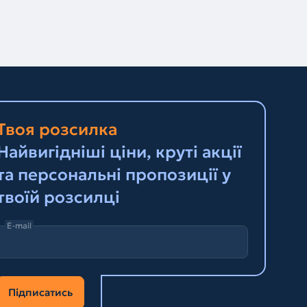
Твоя розсилка
Найвигідніші ціни, круті акції
та персональні пропозиції у
твоїй розсилці
E-mail
Підписатись