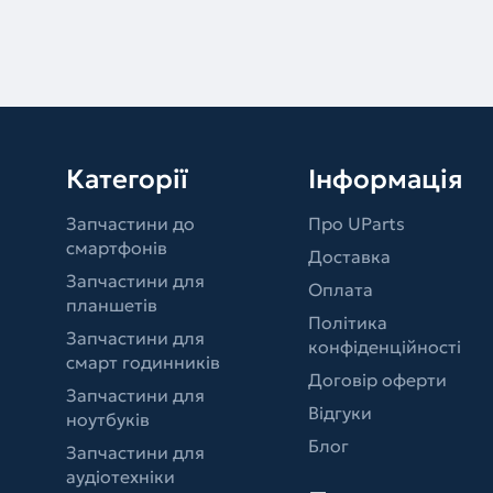
Категорії
Інформація
Запчастини до
Про UParts
смартфонів
Доставка
Запчастини для
Оплата
планшетів
Політика
Запчастини для
конфіденційності
смарт годинників
Договір оферти
Запчастини для
Відгуки
ноутбуків
Блог
Запчастини для
аудіотехніки