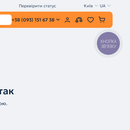
Перевірити статус
Київ
UA
+38 (093) 151 67 38
КНОПКА
ЗВ'ЯЗКУ
так
ою.