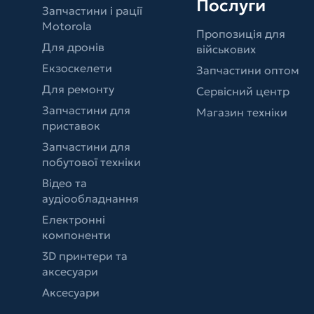
Послуги
Запчастини і рації
Motorola
Пропозиція для
Для дронів
військових
Екзоскелети
Запчастини оптом
Для ремонту
Сервісний центр
Запчастини для
Магазин техніки
приставок
Запчастини для
побутової техніки
Відео та
аудіообладнання
Електронні
компоненти
3D принтери та
аксесуари
Аксесуари