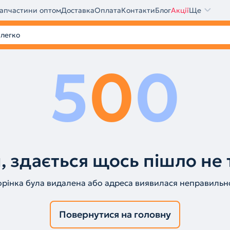
апчастини оптом
Доставка
Оплата
Контакти
Блог
Акції
Ще
5
0
0
, здається щось пішло не 
орінка була видалена або адреса виявилася неправильн
Повернутися на головну