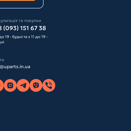
ультація та покупки
 (093) 151 67 38
до 19 - будні та з 11 до 19 -
дні
та
o@uparts.in.ua