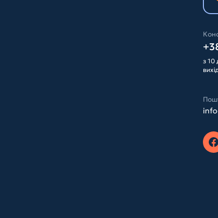
Конс
+38
з 10 
вихі
Пош
inf