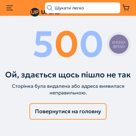
5
0
0
КНОПКА
ЗВ'ЯЗКУ
Ой, здається щось пішло не так
Сторінка була видалена або адреса виявилася
неправильною.
Повернутися на головну