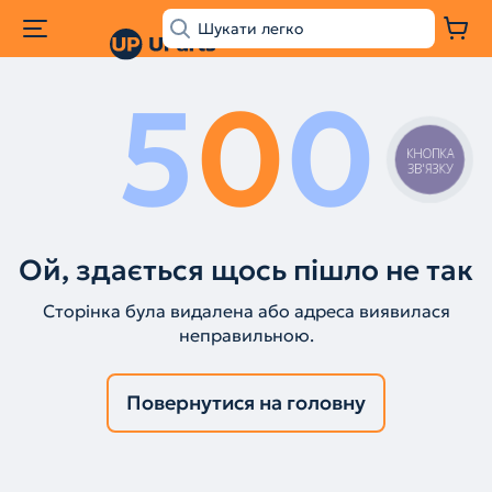
5
0
0
КНОПКА
ЗВ'ЯЗКУ
Ой, здається щось пішло не так
Сторінка була видалена або адреса виявилася
неправильною.
Повернутися на головну