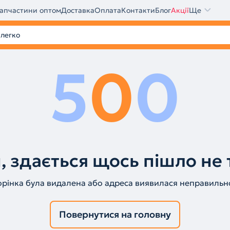
апчастини оптом
Доставка
Оплата
Контакти
Блог
Акції
Ще
5
0
0
, здається щось пішло не 
орінка була видалена або адреса виявилася неправильн
Повернутися на головну