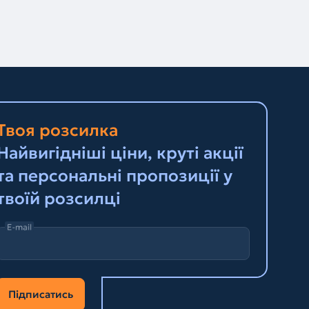
Твоя розсилка
Найвигідніші ціни, круті акції
та персональні пропозиції у
твоїй розсилці
E-mail
Підписатись