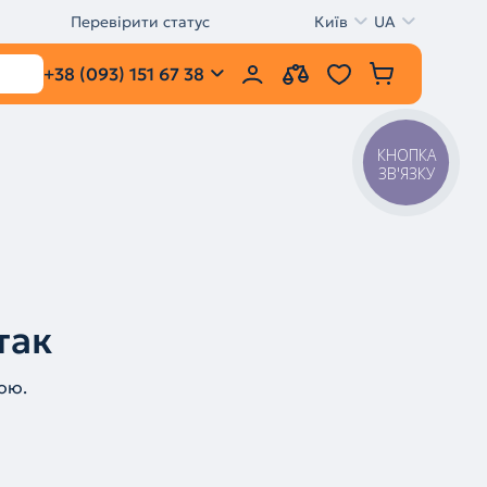
Перевірити статус
Київ
UA
+38 (093) 151 67 38
КНОПКА
ЗВ'ЯЗКУ
так
ою.