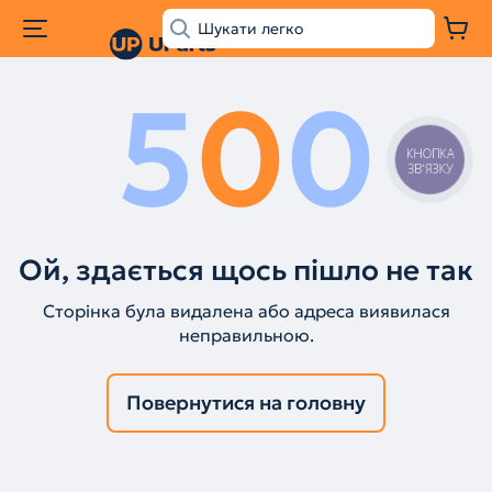
5
0
0
КНОПКА
ЗВ'ЯЗКУ
Ой, здається щось пішло не так
Сторінка була видалена або адреса виявилася
неправильною.
Повернутися на головну