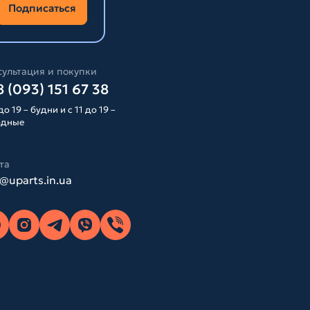
Подписаться
ультация и покупки
 (093) 151 67 38
до 19 – будни и с 11 до 19 –
одные
та
o@uparts.in.ua