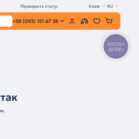
Проверить статус
Киев
RU
+38 (093) 151 67 38
КНОПКА
ЗВ'ЯЗКУ
 так
м.