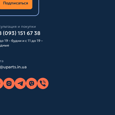
Подписаться
ультация и покупки
 (093) 151 67 38
до 19 – будни и с 11 до 19 –
одные
та
o@uparts.in.ua