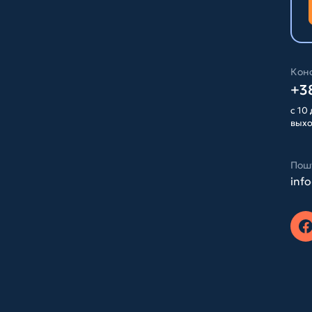
Конс
+38
с 10 
вых
Пош
inf