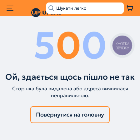
5
0
0
КНОПКА
ЗВ'ЯЗКУ
Ой, здається щось пішло не так
Сторінка була видалена або адреса виявилася
неправильною.
Повернутися на головну