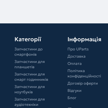
Категорії
Інформація
Запчастини до
Про UParts
смартфонів
Доставка
Запчастини для
Оплата
планшетів
Політика
Запчастини для
конфіденційності
смарт годинників
Договір оферти
Запчастини для
Відгуки
ноутбуків
Блог
Запчастини для
аудіотехніки