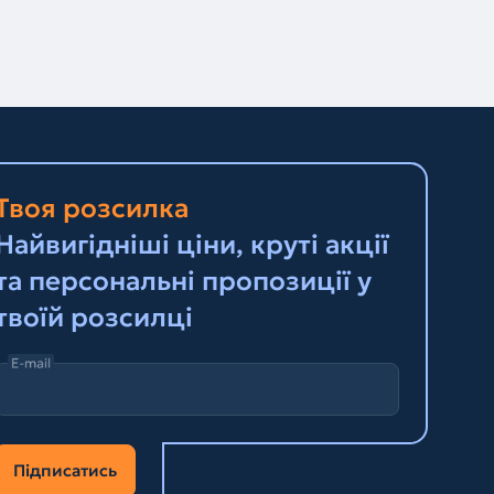
Твоя розсилка
Найвигідніші ціни, круті акції
та персональні пропозиції у
твоїй розсилці
E-mail
Підписатись