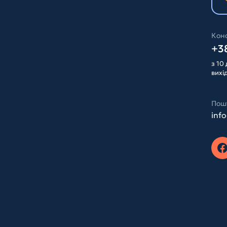
Конс
+38
з 10 
вихі
Пош
inf