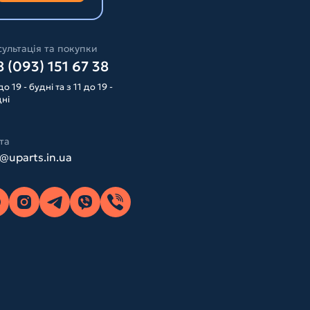
ультація та покупки
 (093) 151 67 38
до 19 - будні та з 11 до 19 -
дні
та
o@uparts.in.ua