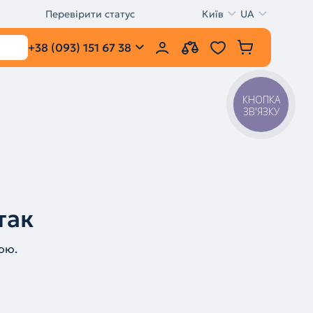
Перевірити статус
Київ
UA
+38 (093) 151 67 38
КНОПКА
ЗВ'ЯЗКУ
так
ою.