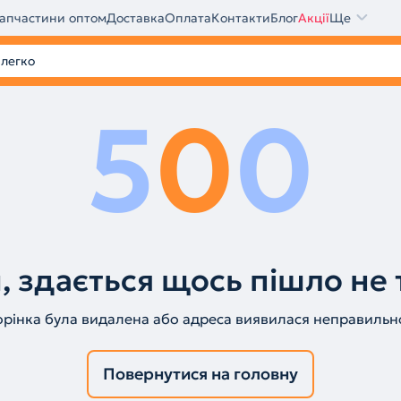
апчастини оптом
Доставка
Оплата
Контакти
Блог
Акції
Ще
5
0
0
, здається щось пішло не 
орінка була видалена або адреса виявилася неправильн
Повернутися на головну