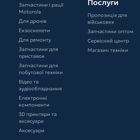
Послуги
Запчастини і рації
Motorola
Пропозиція для
Для дронів
військових
Екзоскелети
Запчастини оптом
Для ремонту
Сервісний центр
Запчастини для
Магазин техніки
приставок
Запчастини для
побутової техніки
Відео та
аудіообладнання
Електронні
компоненти
3D принтери та
аксесуари
Аксесуари