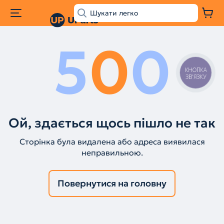
5
0
0
КНОПКА
ЗВ'ЯЗКУ
Ой, здається щось пішло не так
Сторінка була видалена або адреса виявилася
неправильною.
Повернутися на головну