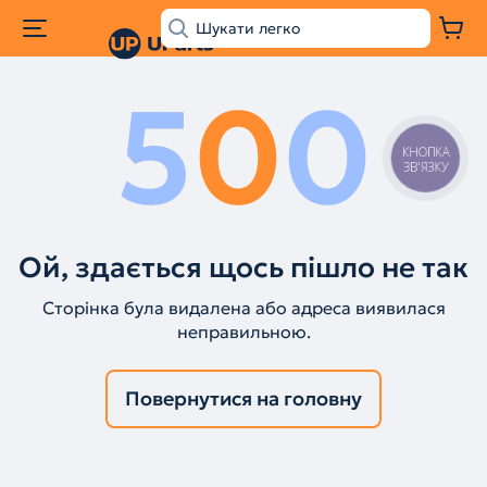
5
0
0
КНОПКА
ЗВ'ЯЗКУ
Ой, здається щось пішло не так
Сторінка була видалена або адреса виявилася
неправильною.
Повернутися на головну