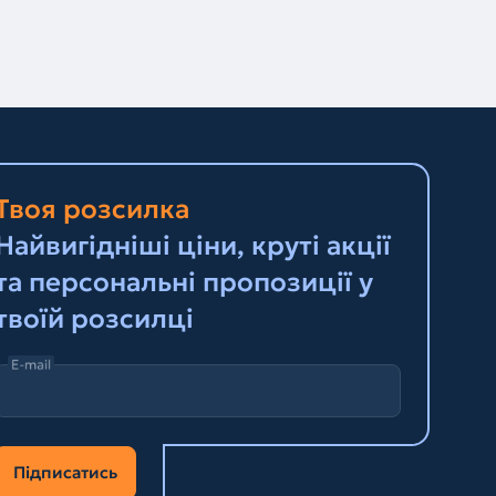
Твоя розсилка
Найвигідніші ціни, круті акції
та персональні пропозиції у
твоїй розсилці
E-mail
Підписатись