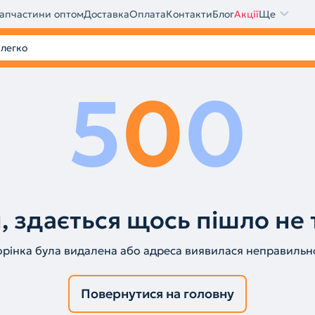
апчастини оптом
Доставка
Оплата
Контакти
Блог
Акції
Ще
5
0
0
, здається щось пішло не 
орінка була видалена або адреса виявилася неправильн
Повернутися на головну