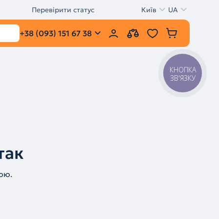
Перевірити статус
Київ
UA
+38 (093) 151 67 38
КНОПКА
ЗВ'ЯЗКУ
так
ою.