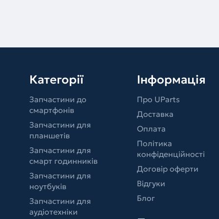
Категорії
Інформація
Запчастини до
Про UParts
смартфонів
Доставка
Запчастини для
Оплата
планшетів
Політика
Запчастини для
конфіденційності
смарт годинників
Договір оферти
Запчастини для
Відгуки
ноутбуків
Блог
Запчастини для
аудіотехніки