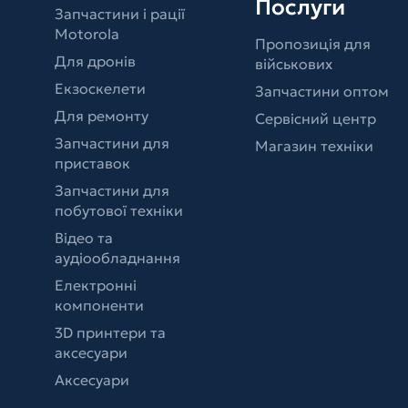
Послуги
Запчастини і рації
Motorola
Пропозиція для
Для дронів
військових
Екзоскелети
Запчастини оптом
Для ремонту
Сервісний центр
Запчастини для
Магазин техніки
приставок
Запчастини для
побутової техніки
Відео та
аудіообладнання
Електронні
компоненти
3D принтери та
аксесуари
Аксесуари