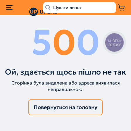
5
0
0
КНОПКА
ЗВ'ЯЗКУ
Ой, здається щось пішло не так
Сторінка була видалена або адреса виявилася
неправильною.
Повернутися на головну