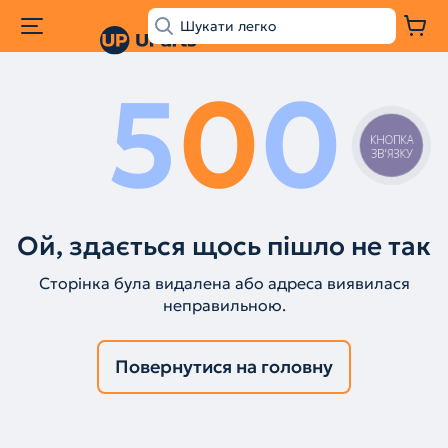
5
0
0
КНОПКА
ЗВ'ЯЗКУ
Ой, здається щось пішло не так
Сторінка була видалена або адреса виявилася
неправильною.
Повернутися на головну