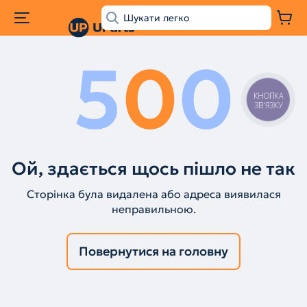
5
0
0
КНОПКА
ЗВ'ЯЗКУ
Ой, здається щось пішло не так
Сторінка була видалена або адреса виявилася
неправильною.
Повернутися на головну