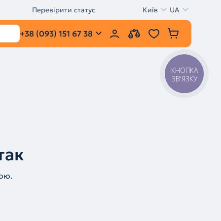
Перевірити статус
Київ
UA
+38 (093) 151 67 38
КНОПКА
ЗВ'ЯЗКУ
так
ою.