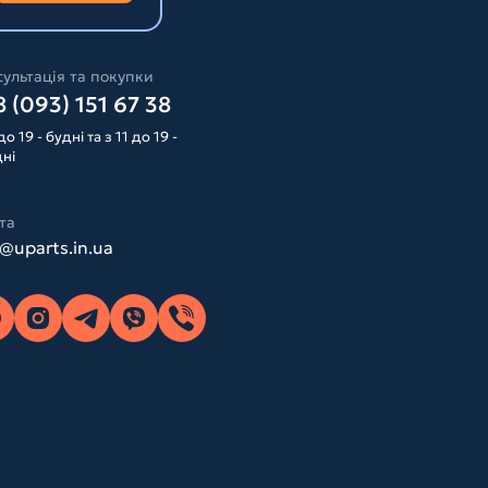
ультація та покупки
 (093) 151 67 38
до 19 - будні та з 11 до 19 -
дні
та
o@uparts.in.ua