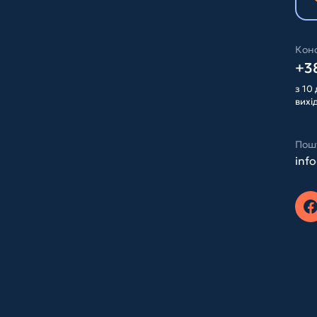
Конс
+38
з 10 
вихі
Пош
inf