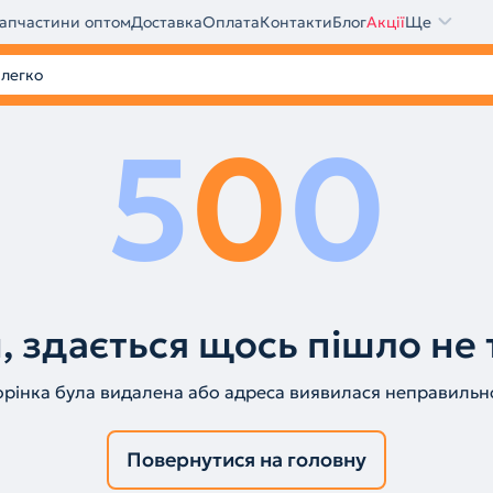
апчастини оптом
Доставка
Оплата
Контакти
Блог
Акції
Ще
5
0
0
, здається щось пішло не 
орінка була видалена або адреса виявилася неправильн
Повернутися на головну