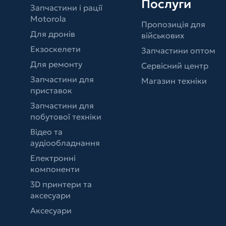
Послуги
Запчастини і рації
Motorola
Пропозиція для
Для дронів
військових
Екзоскелети
Запчастини оптом
Для ремонту
Сервісний центр
Запчастини для
Магазин техніки
приставок
Запчастини для
побутової техніки
Відео та
аудіообладнання
Електронні
компоненти
3D принтери та
аксесуари
Аксесуари