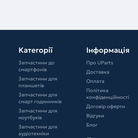
Категорії
Інформація
Запчастини до
Про UParts
смартфонів
Доставка
Запчастини для
Оплата
планшетів
Політика
Запчастини для
конфіденційності
смарт годинників
Договір оферти
Запчастини для
Відгуки
ноутбуків
Блог
Запчастини для
аудіотехніки