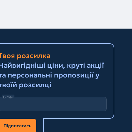
Твоя розсилка
Найвигідніші ціни, круті акції
та персональні пропозиції у
твоїй розсилці
E-mail
Підписатись