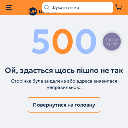
5
0
0
КНОПКА
ЗВ'ЯЗКУ
Ой, здається щось пішло не так
Сторінка була видалена або адреса виявилася
неправильною.
Повернутися на головну