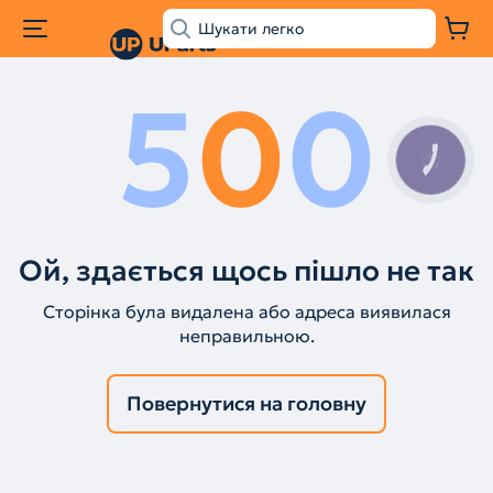
5
0
0
КНОПКА
ЗВ'ЯЗКУ
Ой, здається щось пішло не так
Сторінка була видалена або адреса виявилася
неправильною.
Повернутися на головну