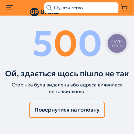
5
0
0
КНОПКА
ЗВ'ЯЗКУ
Ой, здається щось пішло не так
Сторінка була видалена або адреса виявилася
неправильною.
Повернутися на головну