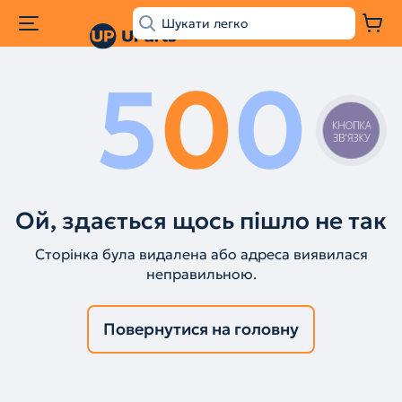
5
0
0
КНОПКА
ЗВ'ЯЗКУ
Ой, здається щось пішло не так
Сторінка була видалена або адреса виявилася
неправильною.
Повернутися на головну