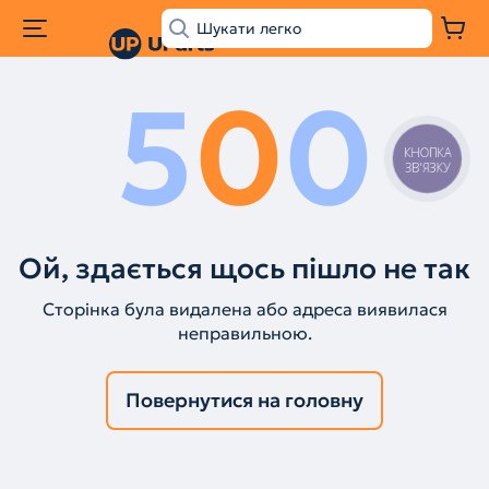
5
0
0
КНОПКА
ЗВ'ЯЗКУ
Ой, здається щось пішло не так
Сторінка була видалена або адреса виявилася
неправильною.
Повернутися на головну