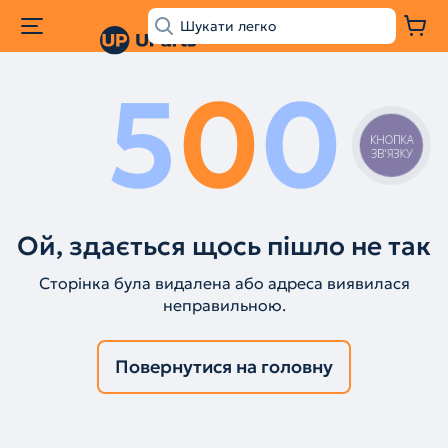
5
0
0
КНОПКА
ЗВ'ЯЗКУ
Ой, здається щось пішло не так
Сторінка була видалена або адреса виявилася
неправильною.
Повернутися на головну