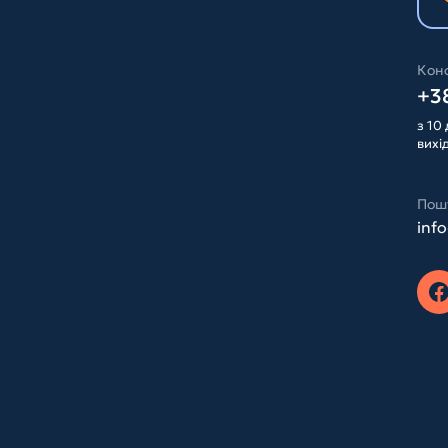
Конс
+38
з 10 
вихі
Пош
inf