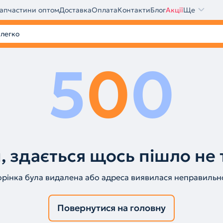
апчастини оптом
Доставка
Оплата
Контакти
Блог
Акції
Ще
5
0
0
, здається щось пішло не 
орінка була видалена або адреса виявилася неправильн
Повернутися на головну