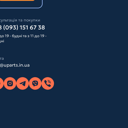
ультація та покупки
 (093) 151 67 38
до 19 - будні та з 11 до 19 -
дні
та
o@uparts.in.ua