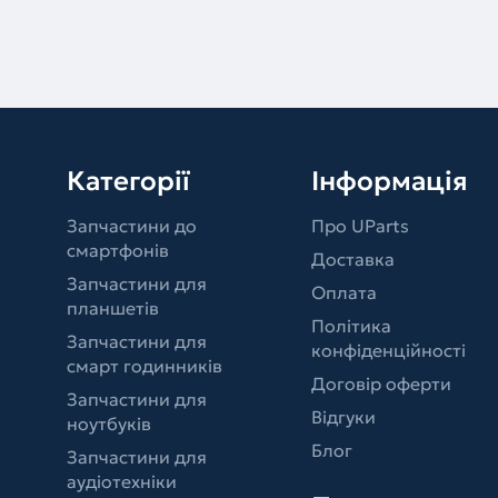
Категорії
Інформація
Запчастини до
Про UParts
смартфонів
Доставка
Запчастини для
Оплата
планшетів
Політика
Запчастини для
конфіденційності
смарт годинників
Договір оферти
Запчастини для
Відгуки
ноутбуків
Блог
Запчастини для
аудіотехніки