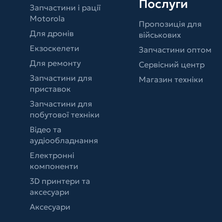
Послуги
Запчастини і рації
Motorola
Пропозиція для
Для дронів
військових
Екзоскелети
Запчастини оптом
Для ремонту
Сервісний центр
Запчастини для
Магазин техніки
приставок
Запчастини для
побутової техніки
Відео та
аудіообладнання
Електронні
компоненти
3D принтери та
аксесуари
Аксесуари