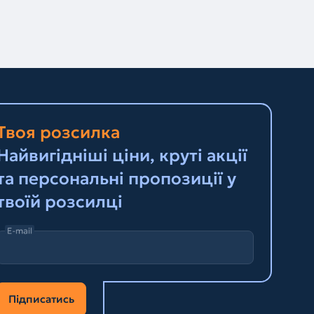
Твоя розсилка
Найвигідніші ціни, круті акції
та персональні пропозиції у
твоїй розсилці
E-mail
Підписатись