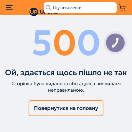
5
0
0
КНОПКА
ЗВ'ЯЗКУ
Ой, здається щось пішло не так
Сторінка була видалена або адреса виявилася
неправильною.
Повернутися на головну