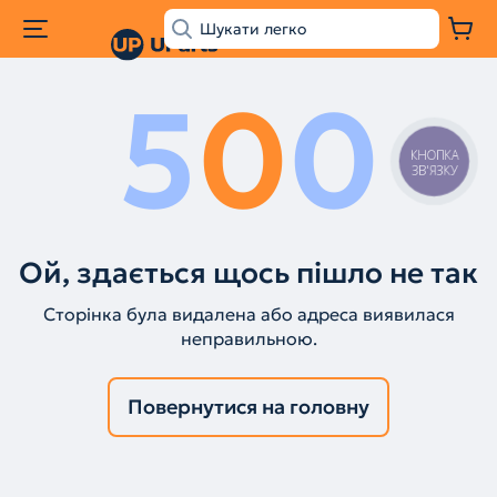
5
0
0
КНОПКА
ЗВ'ЯЗКУ
Ой, здається щось пішло не так
Сторінка була видалена або адреса виявилася
неправильною.
Повернутися на головну