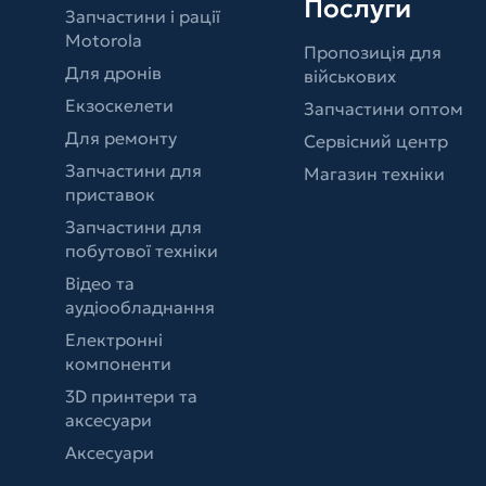
Послуги
Запчастини і рації
Motorola
Пропозиція для
Для дронів
військових
Екзоскелети
Запчастини оптом
Для ремонту
Сервісний центр
Запчастини для
Магазин техніки
приставок
Запчастини для
побутової техніки
Відео та
аудіообладнання
Електронні
компоненти
3D принтери та
аксесуари
Аксесуари