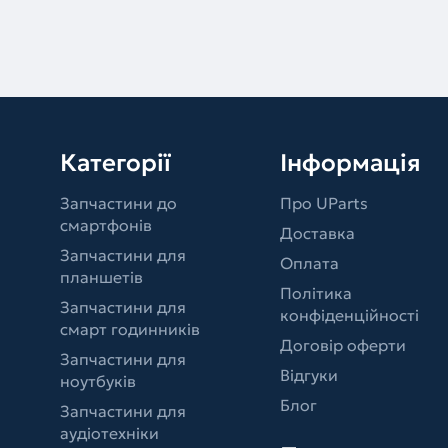
Категорії
Інформація
Запчастини до
Про UParts
смартфонів
Доставка
Запчастини для
Оплата
планшетів
Політика
Запчастини для
конфіденційності
смарт годинників
Договір оферти
Запчастини для
Відгуки
ноутбуків
Блог
Запчастини для
аудіотехніки