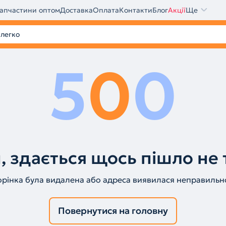
апчастини оптом
Доставка
Оплата
Контакти
Блог
Акції
Ще
5
0
0
, здається щось пішло не 
орінка була видалена або адреса виявилася неправильн
Повернутися на головну