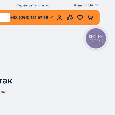
Перевірити статус
Київ
UA
+38 (093) 151 67 38
КНОПКА
ЗВ'ЯЗКУ
так
ою.