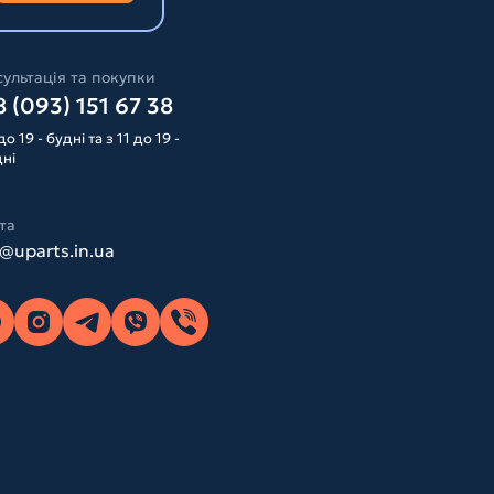
ультація та покупки
 (093) 151 67 38
до 19 - будні та з 11 до 19 -
дні
та
o@uparts.in.ua