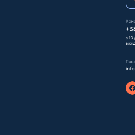
Конс
+38
з 10 
вихі
Пош
inf