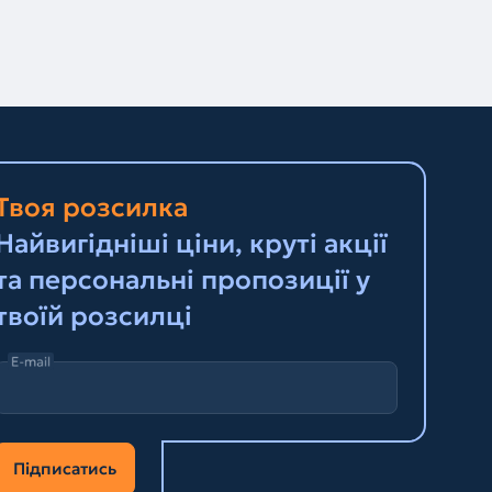
Твоя розсилка
Найвигідніші ціни, круті акції
та персональні пропозиції у
твоїй розсилці
E-mail
Підписатись