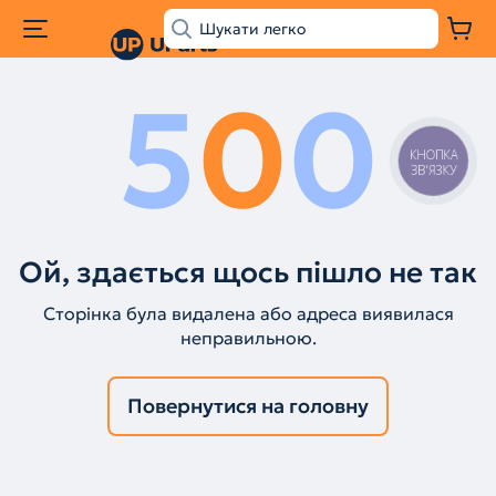
5
0
0
КНОПКА
ЗВ'ЯЗКУ
Ой, здається щось пішло не так
Сторінка була видалена або адреса виявилася
неправильною.
Повернутися на головну