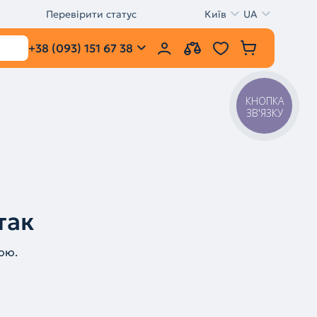
Перевірити статус
Київ
UA
+38 (093) 151 67 38
КНОПКА
ЗВ'ЯЗКУ
так
ою.