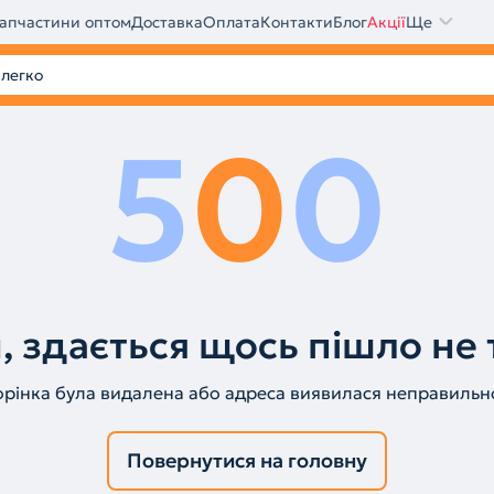
апчастини оптом
Доставка
Оплата
Контакти
Блог
Акції
Ще
5
0
0
, здається щось пішло не 
орінка була видалена або адреса виявилася неправильн
Повернутися на головну