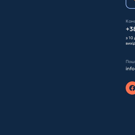
Конс
+38
з 10 
вихі
Пош
inf