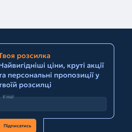
Твоя розсилка
Найвигідніші ціни, круті акції
та персональні пропозиції у
твоїй розсилці
E-mail
Підписатись