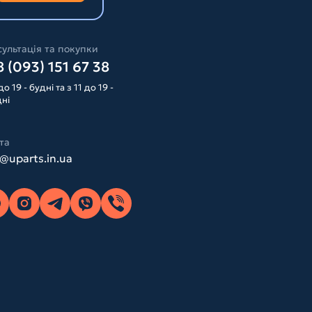
ультація та покупки
 (093) 151 67 38
до 19 - будні та з 11 до 19 -
дні
та
o@uparts.in.ua