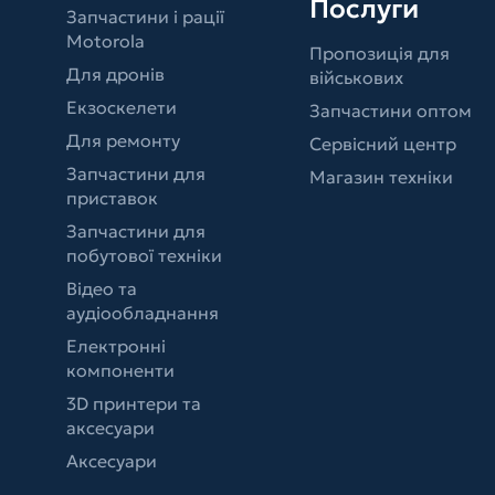
Послуги
Запчастини і рації
Motorola
Пропозиція для
Для дронів
військових
Екзоскелети
Запчастини оптом
Для ремонту
Сервісний центр
Запчастини для
Магазин техніки
приставок
Запчастини для
побутової техніки
Відео та
аудіообладнання
Електронні
компоненти
3D принтери та
аксесуари
Аксесуари