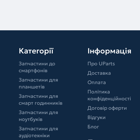
Категорії
Інформація
Запчастини до
Про UParts
смартфонів
Доставка
Запчастини для
Оплата
планшетів
Політика
Запчастини для
конфіденційності
смарт годинників
Договір оферти
Запчастини для
Відгуки
ноутбуків
Блог
Запчастини для
аудіотехніки