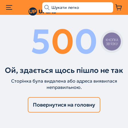
5
0
0
КНОПКА
ЗВ'ЯЗКУ
Ой, здається щось пішло не так
Сторінка була видалена або адреса виявилася
неправильною.
Повернутися на головну