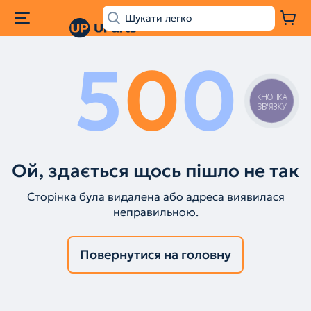
5
0
0
КНОПКА
ЗВ'ЯЗКУ
Ой, здається щось пішло не так
Сторінка була видалена або адреса виявилася
неправильною.
Повернутися на головну