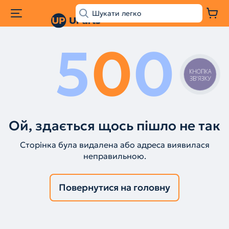
5
0
0
КНОПКА
ЗВ'ЯЗКУ
Ой, здається щось пішло не так
Сторінка була видалена або адреса виявилася
неправильною.
Повернутися на головну