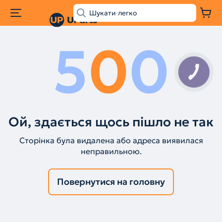
5
0
0
КНОПКА
ЗВ'ЯЗКУ
Ой, здається щось пішло не так
Сторінка була видалена або адреса виявилася
неправильною.
Повернутися на головну