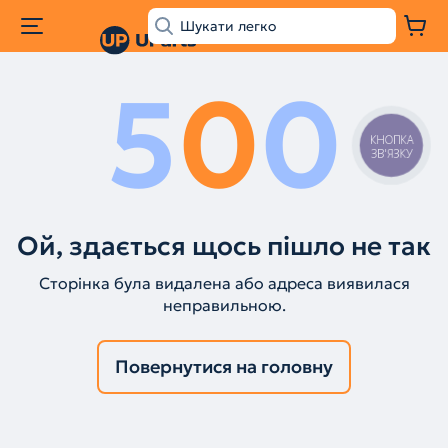
5
0
0
КНОПКА
ЗВ'ЯЗКУ
Ой, здається щось пішло не так
Сторінка була видалена або адреса виявилася
неправильною.
Повернутися на головну