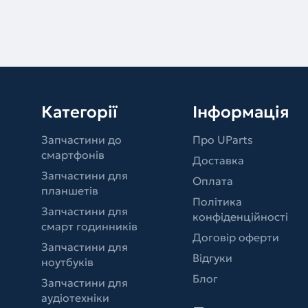
Категорії
Інформація
Запчастини до
Про UParts
смартфонів
Доставка
Запчастини для
Оплата
планшетів
Політика
Запчастини для
конфіденційності
смарт годинників
Договір оферти
Запчастини для
Відгуки
ноутбуків
Блог
Запчастини для
аудіотехніки