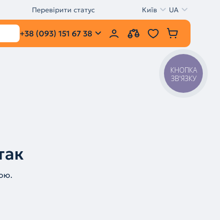
Перевірити статус
Київ
UA
+38 (093) 151 67 38
КНОПКА
ЗВ'ЯЗКУ
так
ою.