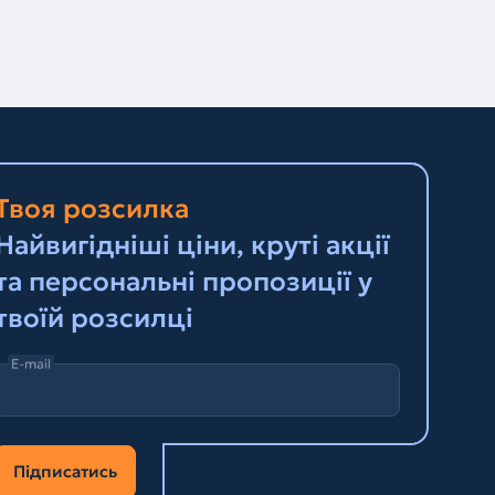
Твоя розсилка
Найвигідніші ціни, круті акції
та персональні пропозиції у
твоїй розсилці
E-mail
Підписатись