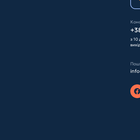
Конс
+38
з 10 
вихі
Пош
inf