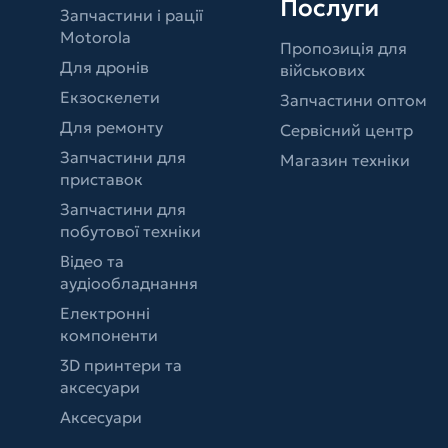
Послуги
Запчастини і рації
Motorola
Пропозиція для
Для дронів
військових
Екзоскелети
Запчастини оптом
Для ремонту
Сервісний центр
Запчастини для
Магазин техніки
приставок
Запчастини для
побутової техніки
Відео та
аудіообладнання
Електронні
компоненти
3D принтери та
аксесуари
Аксесуари