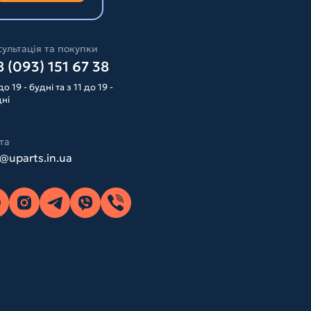
ультація та покупки
 (093) 151 67 38
до 19 - будні та з 11 до 19 -
дні
та
o@uparts.in.ua