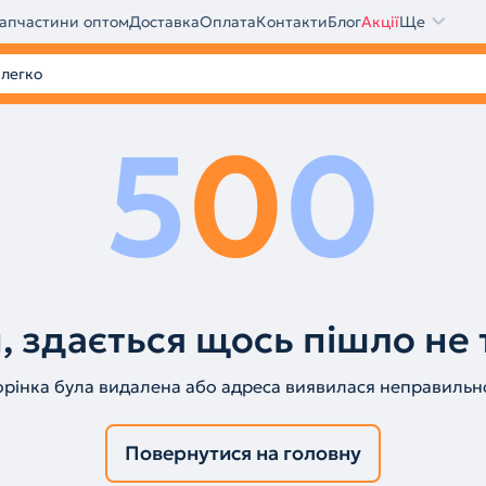
апчастини оптом
Доставка
Оплата
Контакти
Блог
Акції
Ще
5
0
0
, здається щось пішло не 
орінка була видалена або адреса виявилася неправильн
Повернутися на головну