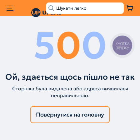
5
0
0
КНОПКА
ЗВ'ЯЗКУ
Ой, здається щось пішло не так
Сторінка була видалена або адреса виявилася
неправильною.
Повернутися на головну