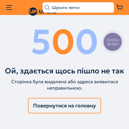
5
0
0
КНОПКА
ЗВ'ЯЗКУ
Ой, здається щось пішло не так
Сторінка була видалена або адреса виявилася
неправильною.
Повернутися на головну