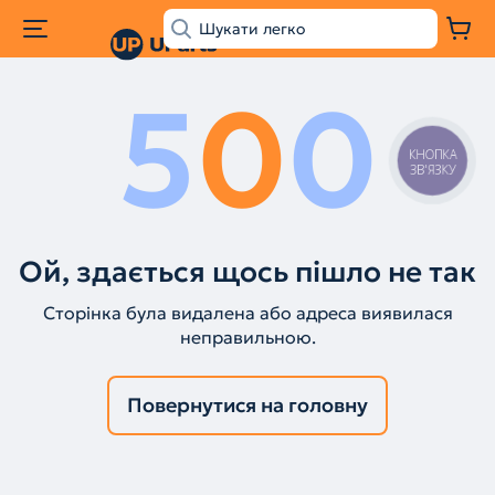
5
0
0
КНОПКА
ЗВ'ЯЗКУ
Ой, здається щось пішло не так
Сторінка була видалена або адреса виявилася
неправильною.
Повернутися на головну