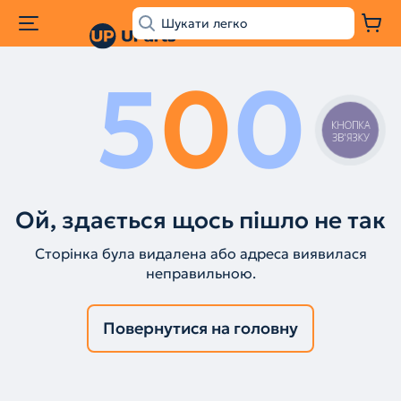
5
0
0
КНОПКА
ЗВ'ЯЗКУ
Ой, здається щось пішло не так
Сторінка була видалена або адреса виявилася
неправильною.
Повернутися на головну