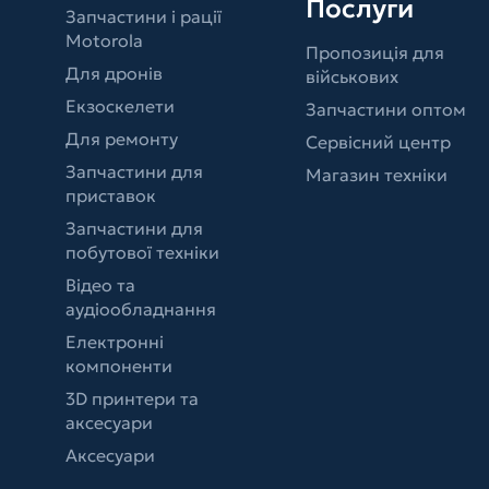
Послуги
Запчастини і рації
Motorola
Пропозиція для
Для дронів
військових
Екзоскелети
Запчастини оптом
Для ремонту
Сервісний центр
Запчастини для
Магазин техніки
приставок
Запчастини для
побутової техніки
Відео та
аудіообладнання
Електронні
компоненти
3D принтери та
аксесуари
Аксесуари