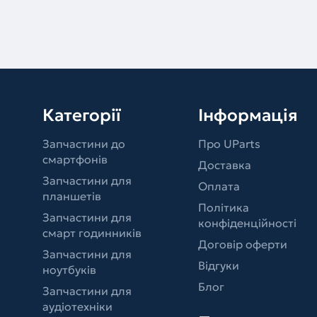
Категорії
Інформація
Запчастини до
Про UParts
смартфонів
Доставка
Запчастини для
Оплата
планшетів
Політика
Запчастини для
конфіденційності
смарт годинників
Договір оферти
Запчастини для
Відгуки
ноутбуків
Блог
Запчастини для
аудіотехніки