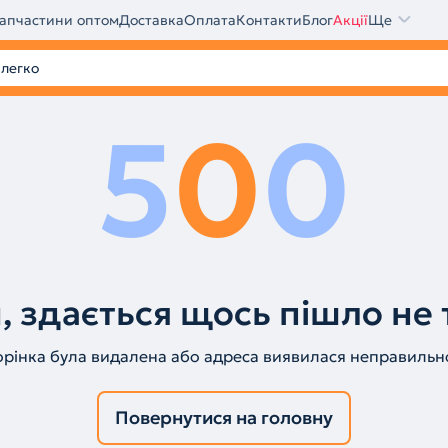
апчастини оптом
Доставка
Оплата
Контакти
Блог
Акції
Ще
5
0
0
, здається щось пішло не 
орінка була видалена або адреса виявилася неправильн
Повернутися на головну