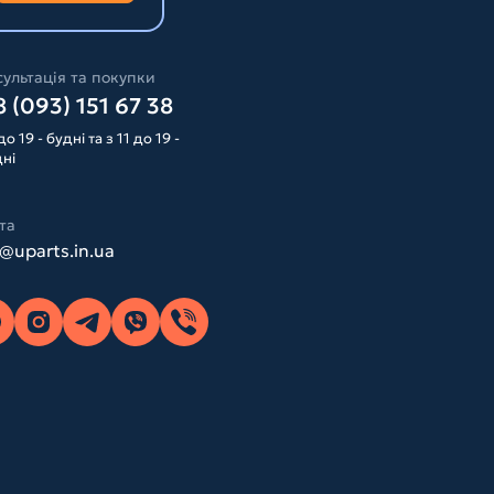
ультація та покупки
 (093) 151 67 38
до 19 - будні та з 11 до 19 -
дні
та
o@uparts.in.ua