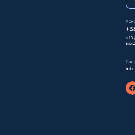
Конс
+38
з 10 
вихі
Пош
inf