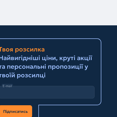
Твоя розсилка
Найвигідніші ціни, круті акції
та персональні пропозиції у
твоїй розсилці
E-mail
Підписатись