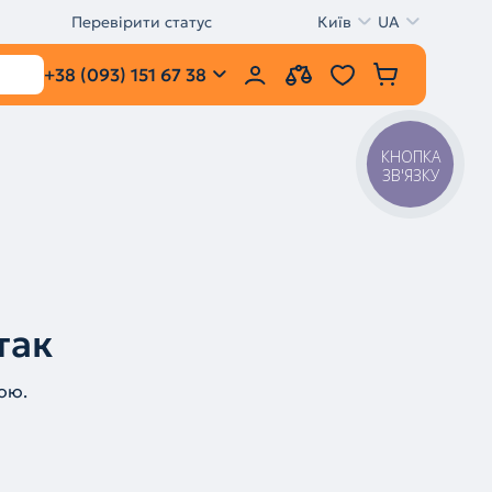
Перевірити статус
Київ
UA
+38 (093) 151 67 38
КНОПКА
ЗВ'ЯЗКУ
так
ою.