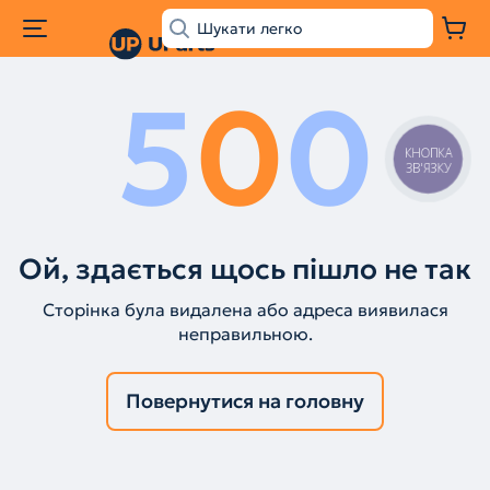
5
0
0
КНОПКА
ЗВ'ЯЗКУ
Ой, здається щось пішло не так
Сторінка була видалена або адреса виявилася
неправильною.
Повернутися на головну