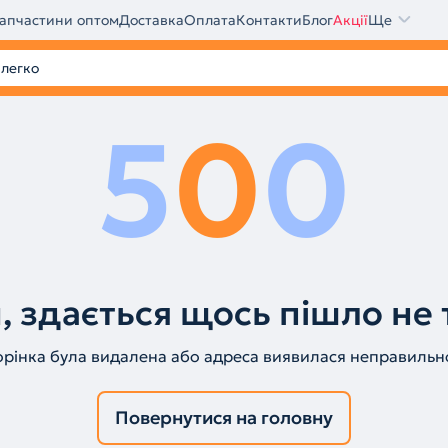
апчастини оптом
Доставка
Оплата
Контакти
Блог
Акції
Ще
5
0
0
, здається щось пішло не 
орінка була видалена або адреса виявилася неправильн
Повернутися на головну