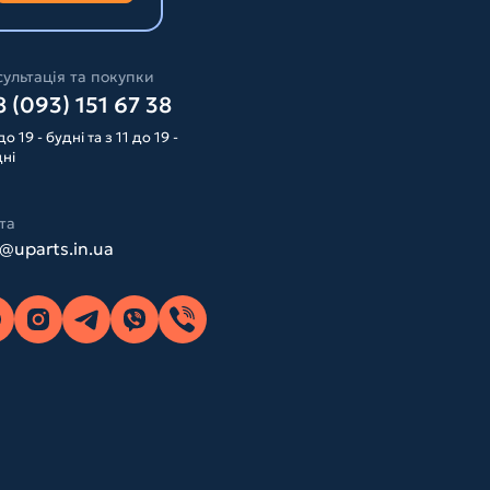
ультація та покупки
 (093) 151 67 38
до 19 - будні та з 11 до 19 -
дні
та
o@uparts.in.ua