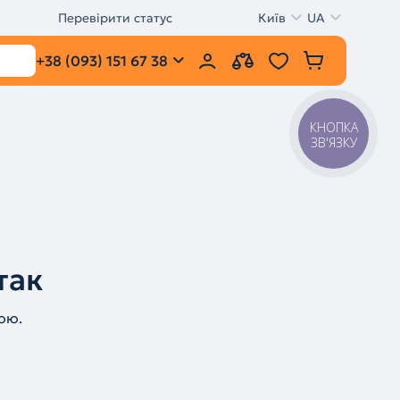
Перевірити статус
Київ
UA
+38 (093) 151 67 38
КНОПКА
ЗВ'ЯЗКУ
так
ою.