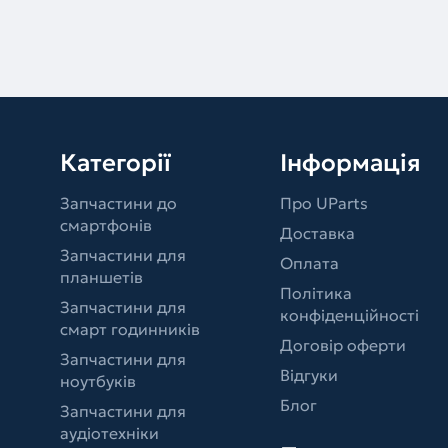
Категорії
Інформація
Запчастини до
Про UParts
смартфонів
Доставка
Запчастини для
Оплата
планшетів
Політика
Запчастини для
конфіденційності
смарт годинників
Договір оферти
Запчастини для
Відгуки
ноутбуків
Блог
Запчастини для
аудіотехніки