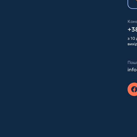
Конс
+38
з 10 
вихі
Пош
inf