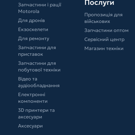
Послуги
Запчастини і рації
Motorola
Пропозиція для
Для дронів
військових
Екзоскелети
Запчастини оптом
Для ремонту
Сервісний центр
Запчастини для
Магазин техніки
приставок
Запчастини для
побутової техніки
Відео та
аудіообладнання
Електронні
компоненти
3D принтери та
аксесуари
Аксесуари