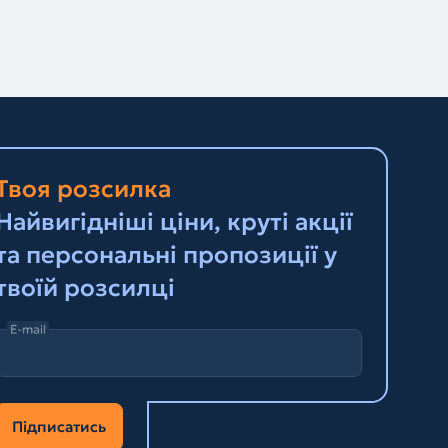
Твоя розсилка
Найвигідніші ціни, круті акції
та персональні пропозиції у
твоїй розсилці
E-mail
Підписатись