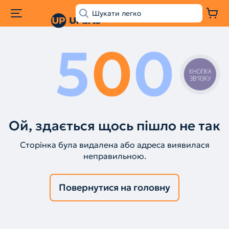
5
0
0
КНОПКА
ЗВ'ЯЗКУ
Ой, здається щось пішло не так
Сторінка була видалена або адреса виявилася
неправильною.
Повернутися на головну