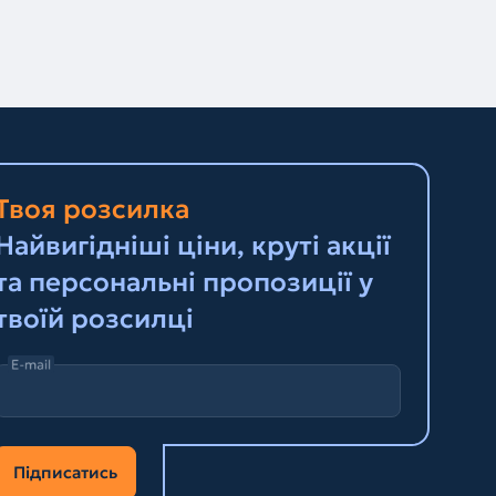
Твоя розсилка
Найвигідніші ціни, круті акції
та персональні пропозиції у
твоїй розсилці
E-mail
Підписатись