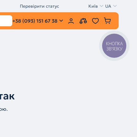
Перевірити статус
Київ
UA
+38 (093) 151 67 38
КНОПКА
ЗВ'ЯЗКУ
так
ою.