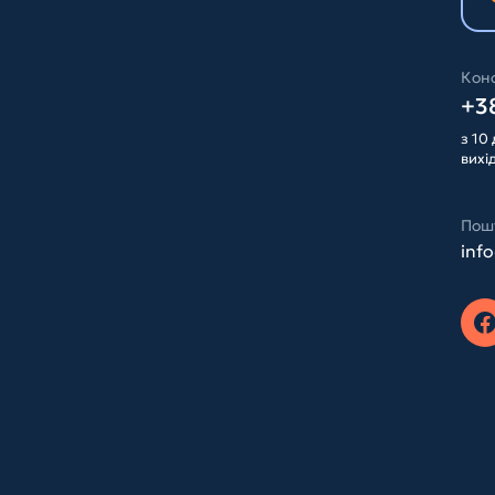
Конс
+38
з 10 
вихі
Пош
inf