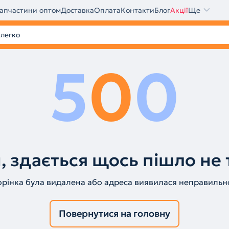
апчастини оптом
Доставка
Оплата
Контакти
Блог
Акції
Ще
5
0
0
, здається щось пішло не 
орінка була видалена або адреса виявилася неправильн
Повернутися на головну