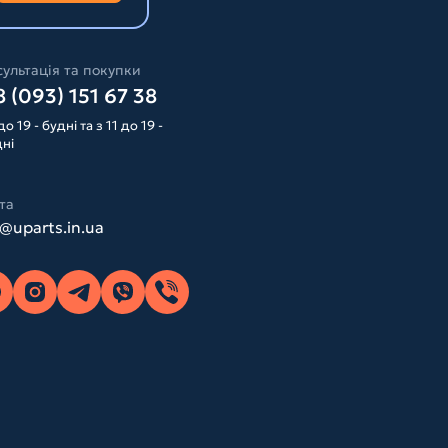
ультація та покупки
 (093) 151 67 38
до 19 - будні та з 11 до 19 -
дні
та
o@uparts.in.ua