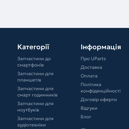
Категорії
Інформація
Запчастини до
Про UParts
смартфонів
Доставка
Запчастини для
Оплата
планшетів
Політика
Запчастини для
конфіденційності
смарт годинників
Договір оферти
Запчастини для
Відгуки
ноутбуків
Блог
Запчастини для
аудіотехніки