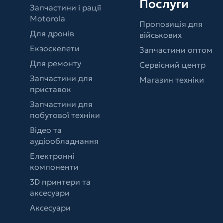
Послуги
Запчастини і рації
Motorola
Пропозиція для
Для дронів
військових
Екзоскелети
Запчастини оптом
Для ремонту
Сервісний центр
Запчастини для
Магазин техніки
приставок
Запчастини для
побутової техніки
Відео та
аудіообладнання
Електронні
компоненти
3D принтери та
аксесуари
Аксесуари