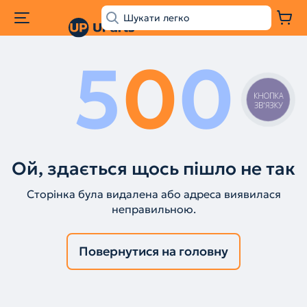
5
0
0
КНОПКА
ЗВ'ЯЗКУ
Ой, здається щось пішло не так
Сторінка була видалена або адреса виявилася
неправильною.
Повернутися на головну