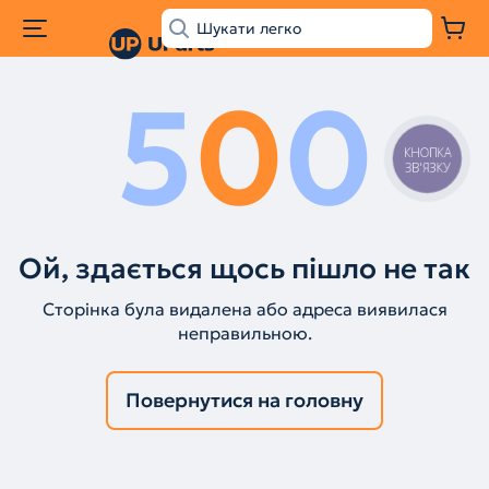
5
0
0
КНОПКА
ЗВ'ЯЗКУ
Ой, здається щось пішло не так
Сторінка була видалена або адреса виявилася
неправильною.
Повернутися на головну