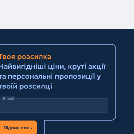
Твоя розсилка
Найвигідніші ціни, круті акції
та персональні пропозиції у
твоїй розсилці
E-mail
Підписатись