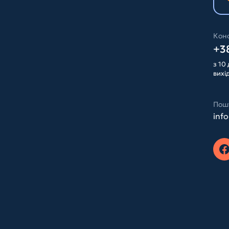
Конс
+38
з 10 
вихі
Пош
inf