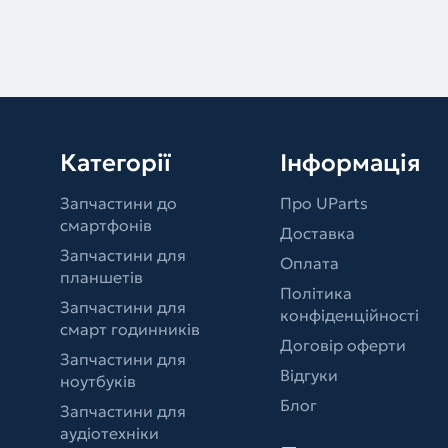
Категорії
Інформація
Запчастини до
Про UParts
смартфонів
Доставка
Запчастини для
Оплата
планшетів
Політика
Запчастини для
конфіденційності
смарт годинників
Договір оферти
Запчастини для
Відгуки
ноутбуків
Блог
Запчастини для
аудіотехніки