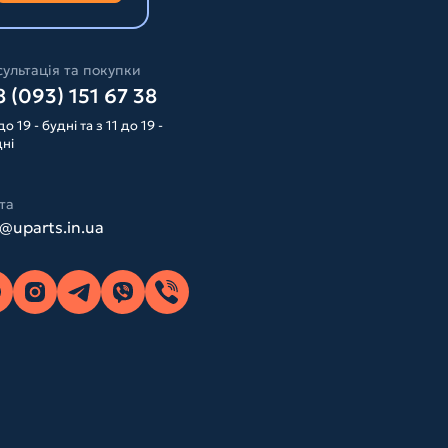
ультація та покупки
 (093) 151 67 38
до 19 - будні та з 11 до 19 -
дні
та
o@uparts.in.ua