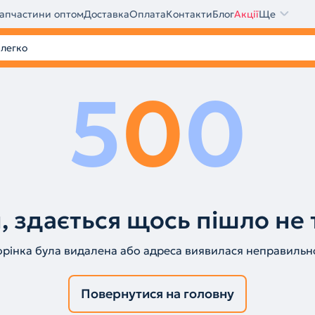
апчастини оптом
Доставка
Оплата
Контакти
Блог
Акції
Ще
5
0
0
, здається щось пішло не 
орінка була видалена або адреса виявилася неправильн
Повернутися на головну