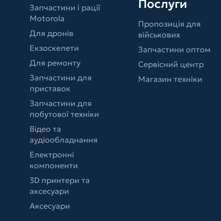
Послуги
Запчастини і рації
Motorola
Пропозиція для
Для дронів
військових
Екзоскелети
Запчастини оптом
Для ремонту
Сервісний центр
Запчастини для
Магазин техніки
приставок
Запчастини для
побутової техніки
Відео та
аудіообладнання
Електронні
компоненти
3D принтери та
аксесуари
Аксесуари