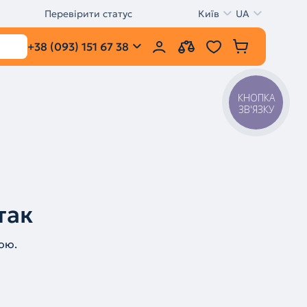
Перевірити статус
Київ
UA
+38 (093) 151 67 38
КНОПКА
ЗВ'ЯЗКУ
так
ою.