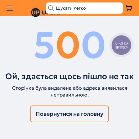
5
0
0
КНОПКА
ЗВ'ЯЗКУ
Ой, здається щось пішло не так
Сторінка була видалена або адреса виявилася
неправильною.
Повернутися на головну