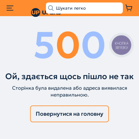
5
0
0
КНОПКА
ЗВ'ЯЗКУ
Ой, здається щось пішло не так
Сторінка була видалена або адреса виявилася
неправильною.
Повернутися на головну