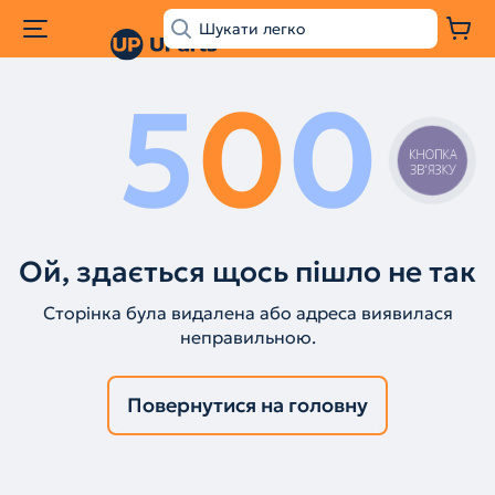
5
0
0
КНОПКА
ЗВ'ЯЗКУ
Ой, здається щось пішло не так
Сторінка була видалена або адреса виявилася
неправильною.
Повернутися на головну