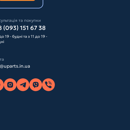
ультація та покупки
 (093) 151 67 38
до 19 - будні та з 11 до 19 -
дні
та
o@uparts.in.ua