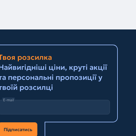
Твоя розсилка
Найвигідніші ціни, круті акції
та персональні пропозиції у
твоїй розсилці
E-mail
Підписатись