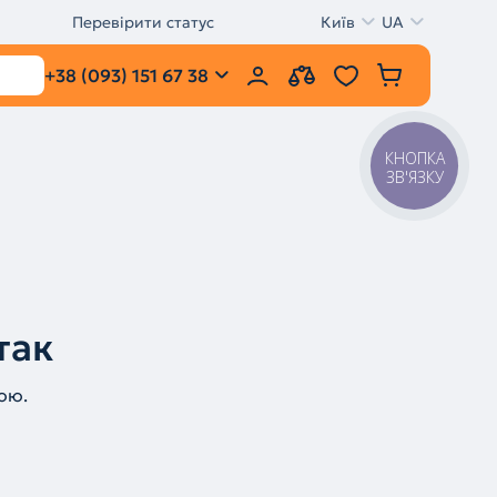
Перевірити статус
Київ
UA
+38 (093) 151 67 38
КНОПКА
ЗВ'ЯЗКУ
так
ою.