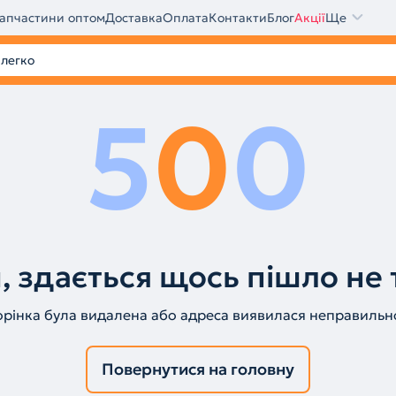
апчастини оптом
Доставка
Оплата
Контакти
Блог
Акції
Ще
5
0
0
, здається щось пішло не 
орінка була видалена або адреса виявилася неправильн
Повернутися на головну