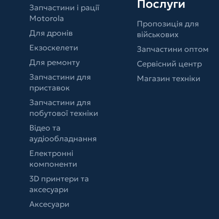
Послуги
Запчастини і рації
Motorola
Пропозиція для
Для дронів
військових
Екзоскелети
Запчастини оптом
Для ремонту
Сервісний центр
Запчастини для
Магазин техніки
приставок
Запчастини для
побутової техніки
Відео та
аудіообладнання
Електронні
компоненти
3D принтери та
аксесуари
Аксесуари