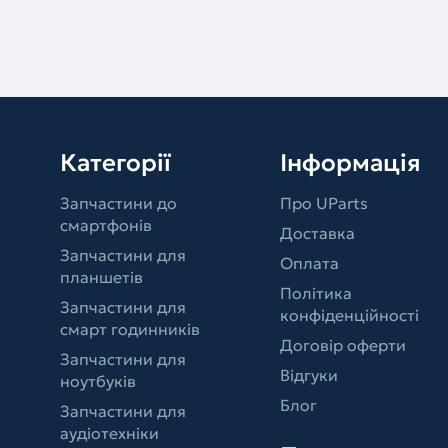
Категорії
Інформація
Запчастини до
Про UParts
смартфонів
Доставка
Запчастини для
Оплата
планшетів
Політика
Запчастини для
конфіденційності
смарт годинників
Договір оферти
Запчастини для
Відгуки
ноутбуків
Блог
Запчастини для
аудіотехніки