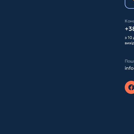
Конс
+38
з 10 
вихі
Пош
inf